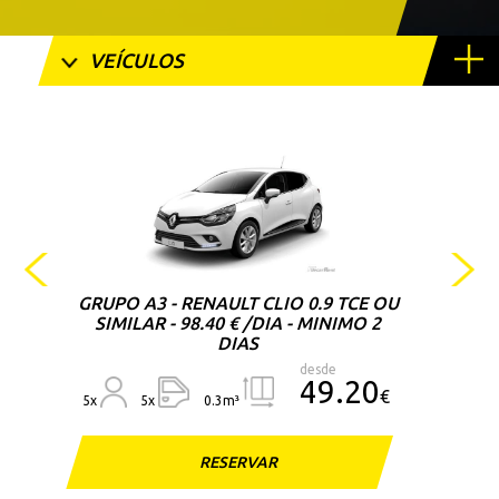
VEÍCULOS
CE OU
O 2
FORD TRANSIT TOURNEO 2.0 TDCI
130 CV 9 LUGARES (OU SIMILAR)
desde
20
147.60
€
€
9x
5x
RESERVAR